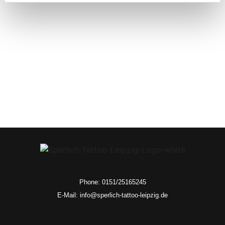
Phone: 0151/25165245
E-Mail: info@sperlich-tattoo-leipzig.de