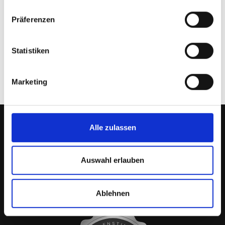
Präferenzen
Statistiken
Marketing
Alle zulassen
Phone: 0151/25165245
Auswahl erlauben
E-Mail: info@sperlich-tattoo-leipzig.de
Ablehnen